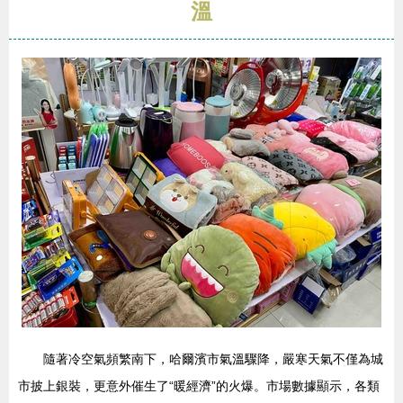
溫
隨著冷空氣頻繁南下，哈爾濱市氣溫驟降，嚴寒天氣不僅為城
市披上銀裝，更意外催生了“暖經濟”的火爆。市場數據顯示，各類