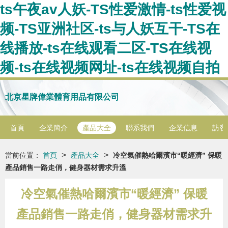
ts午夜av人妖-TS性爱激情-ts性爱视
频-TS亚洲社区-ts与人妖互干-TS在
线播放-ts在线观看二区-TS在线视
频-ts在线视频网址-ts在线视频自拍
北京星牌偉業體育用品有限公司
首頁
企業簡介
產品大全
聯系我們
企業信息
訪客
>
>
當前位置：
首頁
產品大全
冷空氣催熱哈爾濱市“暖經濟” 保暖
產品銷售一路走俏，健身器材需求升溫
冷空氣催熱哈爾濱市“暖經濟” 保暖
產品銷售一路走俏，健身器材需求升