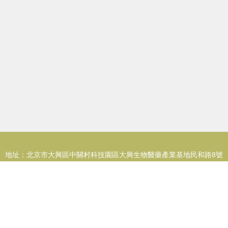
地址：北京市大興區中關村科技園區大興生物醫藥產業基地民和路8號
1幢1-2層
電話：010-662**
Copyright © 2026
m.xqhfw.cn
銷售用品
北京星牌偉業體育用品有限
公司
銷售用品
版權所有
Sitemap