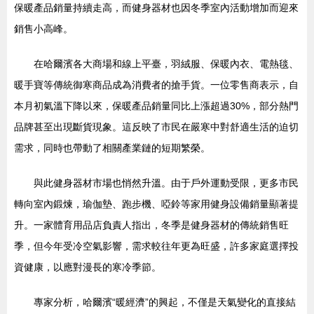
保暖產品銷量持續走高，而健身器材也因冬季室內活動增加而迎來
銷售小高峰。
在哈爾濱各大商場和線上平臺，羽絨服、保暖內衣、電熱毯、
暖手寶等傳統御寒商品成為消費者的搶手貨。一位零售商表示，自
本月初氣溫下降以來，保暖產品銷量同比上漲超過30%，部分熱門
品牌甚至出現斷貨現象。這反映了市民在嚴寒中對舒適生活的迫切
需求，同時也帶動了相關產業鏈的短期繁榮。
與此健身器材市場也悄然升溫。由于戶外運動受限，更多市民
轉向室內鍛煉，瑜伽墊、跑步機、啞鈴等家用健身設備銷量顯著提
升。一家體育用品店負責人指出，冬季是健身器材的傳統銷售旺
季，但今年受冷空氣影響，需求較往年更為旺盛，許多家庭選擇投
資健康，以應對漫長的寒冷季節。
專家分析，哈爾濱“暖經濟”的興起，不僅是天氣變化的直接結