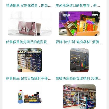
禮遇健康 定制化禮盒，開啟健身器材促銷新篇章
馬來燕窩進口解禁在即，銷售用品市場迎機遇
銷售假冒偽劣商品的處罰規定與法律責任
冒牌“特供”與“健身器材” 酒價泡沫背后的消費迷思
銷售用品 超市百貨陳列手冊連載（二）——打造高效銷售現場的必備利器
慧駿快速鎖銅質玻璃刮 35厘米全銅健身器材的精致之選